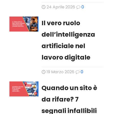
24 Aprile 2026
0
Il vero ruolo
dell’intelligenza
artificiale nel
lavoro digitale
19 Marzo 2026
0
Quando un sito è
da rifare? 7
segnali infallibili