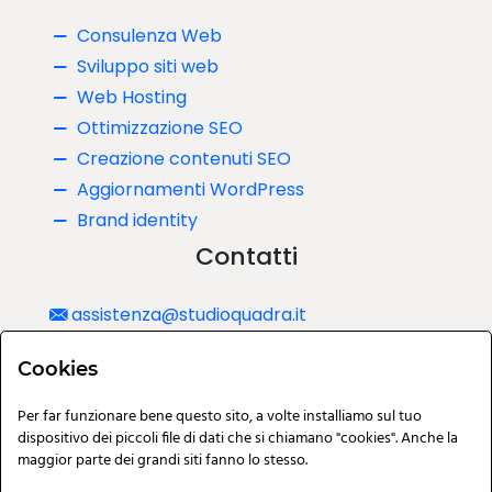
Consulenza Web
Sviluppo siti web
Web Hosting
Ottimizzazione SEO
Creazione contenuti SEO
Aggiornamenti WordPress
Brand identity
Contatti
assistenza@studioquadra.it
340 0819404
Cookies
Via del commissario, 44/C Padova
Per far funzionare bene questo sito, a volte installiamo sul tuo
dispositivo dei piccoli file di dati che si chiamano "cookies". Anche la
maggior parte dei grandi siti fanno lo stesso.